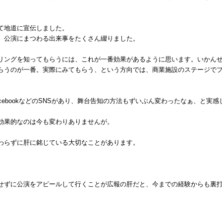
て地道に宣伝しました。
、公演にまつわる出来事をたくさん綴りました。
リングを知ってもらうには、これが一番効果があるように思います。いかん
らうのが一番。実際にみてもらう、という方向では、商業施設のステージで
やFacebookなどのSNSがあり、舞台告知の方法もずいぶん変わったなぁ、と
効果的なのは今も変わりありませんが。
わらずに肝に銘じている大切なことがあります。
せずに公演をアピールして行くことが広報の肝だと、今までの経験からも裏