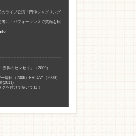
一回のライブ公演「門仲ジャグリング
被災者に「パフォーマンスで笑顔を届
info
「赤鼻のセンセイ」（2009）
日（2009）FRIDAY（2009）
(2011)
シュタグを付けて呟いてね！