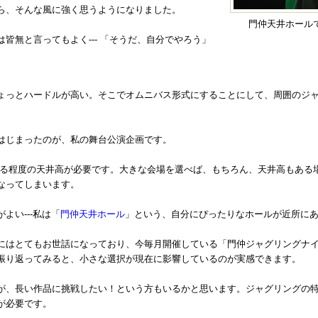
ら、そんな風に強く思うようになりました。
門仲天井ホール
皆無と言ってもよく--- 「そうだ、自分でやろう」
ょっとハードルが高い。そこでオムニバス形式にすることにして、周囲のジ
はじまったのが、私の舞台公演企画です。
ある程度の天井高が必要です。大きな会場を選べば、もちろん、天井高もある
なってしまいます。
よい---私は「
門仲天井ホール
」という、自分にぴったりなホールが近所に
にはとてもお世話になっており、今毎月開催している「門仲ジャグリングナ
振り返ってみると、小さな選択が現在に影響しているのが実感できます。
が、長い作品に挑戦したい！という方もいるかと思います。ジャグリングの
が必要です。