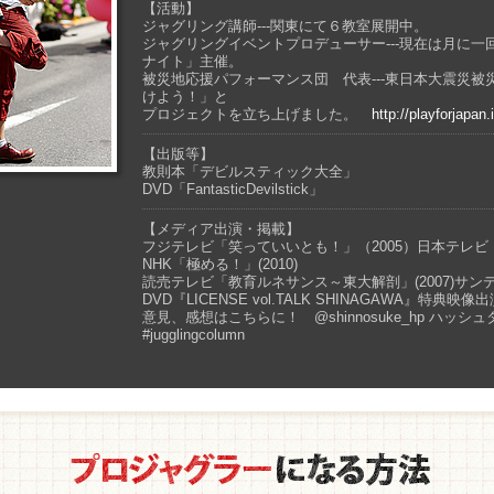
【活動】
ジャグリング講師---関東にて６教室展開中。
ジャグリングイベントプロデューサー---現在は月に
ナイト」主催。
被災地応援パフォーマンス団 代表---東日本大震災
けよう！」と
プロジェクトを立ち上げました。
http://playforjapan.
【出版等】
教則本「デビルスティック大全」
DVD「FantasticDevilstick」
【メディア出演・掲載】
フジテレビ「笑っていいとも！」（2005）日本テレビ
NHK「極める！」(2010)
読売テレビ「教育ルネサンス～東大解剖」(2007)サンデー毎
DVD『LICENSE vol.TALK SHINAGAWA』特典映像出演
意見、感想はこちらに！ @shinnosuke_hp ハッ
#jugglingcolumn