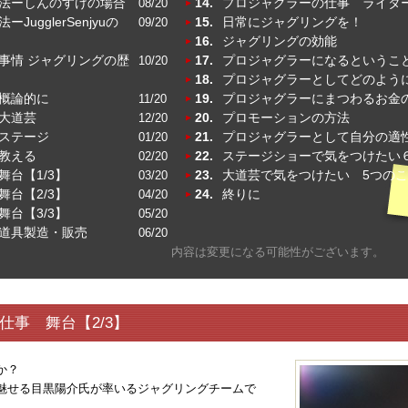
法ーしんのすけの場合
14.
プロジャグラーの仕事 ライタ
08/20
ugglerSenjyuの
15.
日常にジャグリングを！
09/20
16.
ジャグリングの効能
事情 ジャグリングの歴
17.
プロジャグラーになるというこ
10/20
18.
プロジャグラーとしてどのよう
概論的に
19.
プロジャグラーにまつわるお金
11/20
大道芸
20.
プロモーションの方法
12/20
ステージ
21.
プロジャグラーとして自分の適
01/20
教える
22.
ステージショーで気をつけたい
02/20
台【1/3】
23.
大道芸で気をつけたい 5つの
03/20
台【2/3】
24.
終りに
04/20
台【3/3】
05/20
道具製造・販売
06/20
内容は変更になる可能性がございます。
仕事 舞台【2/3】
か？
魅せる目黒陽介氏が率いるジャグリングチームで