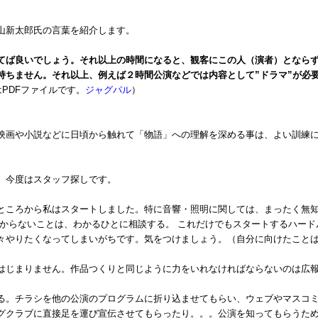
山新太郎氏の言葉を紹介します。
てば良いでしょう。それ以上の時間になると、観客にこの人（演者）となら
持ちません。それ以上、例えば２時間公演などでは内容として”ドラマ”が必
PDFファイルです。
ジャグパル
）
映画や小説などに日頃から触れて「物語」への理解を深める事は、よい訓練
。今度はスタッフ探しです。
ところから私はスタートしました。特に音響・照明に関しては、まったく無
わからないことは、わかるひとに相談する。 これだけでもスタートするハー
々やりたくなってしまいがちです。気をつけましょう。（自分に向けたこと
はじまりません。作品つくりと同じように力をいれなければならないのは広
る。チラシを他の公演のプログラムに折り込ませてもらい、ウェブやマスコ
グクラブに直接足を運び宣伝させてもらったり。。。公演を知ってもらうた