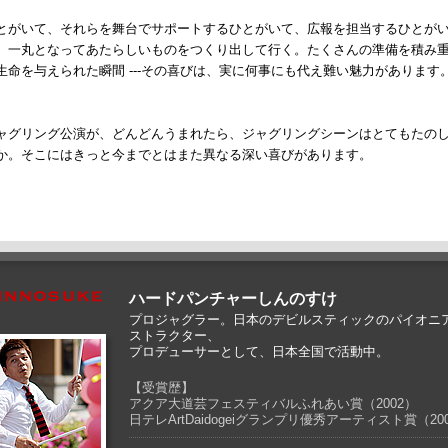
とがいて、それらを舞台でサポートするひとがいて、広報を担当するひとがい
、一丸となってあたらしいものをつくり出して行く。たくさんの準備を積み
命を与えられた瞬間 ---その喜びは、実に何事にも代え難い魅力があります
ャグリング公演が、どんどんうまれたら、ジャグリングシーンはとてもたのし
か。そこにはきっと今までとはまた異なる深い喜びがあります。
ハードパンチャーしんのすけ
プロジャグラー。日本のデビルスティックのパイオニ
ストラクター、
プロデューサーとして、日本全国で活動中。
【受賞歴】
アクア大道芸フェスティバルふれあい賞（2002）
日テレArtDaidogeiグランプリ優秀アーティスト賞（20